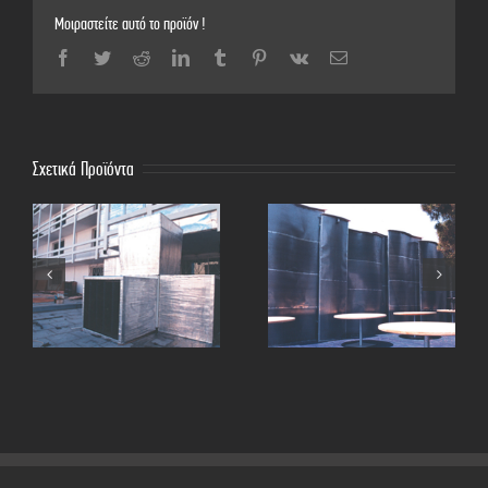
Μοιραστείτε αυτό το προϊόν !
Facebook
Twitter
Reddit
LinkedIn
Tumblr
Pinterest
Vk
Email
Σχετικά Προϊόντα
Ηχοπαγίδες
Ηχοπετάσματα