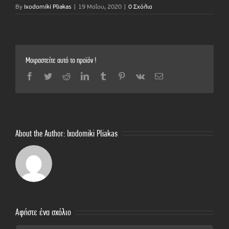
By
Ixodomiki Pliakas
|
19 Μαΐου, 2020
|
0 Σχόλια
Μοιραστείτε αυτό το προϊόν !
Facebook
Twitter
Reddit
LinkedIn
Tumblr
Pinterest
Vk
Email
About the Author:
Ixodomiki Pliakas
Αφήστε ένα σχόλιο