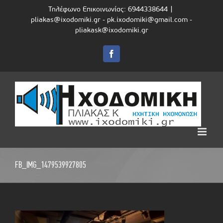
Skip
Τηλέφωνο Επικοινωνίας: 6944338644
|
to
pliakas@ixodomiki.gr - pk.ixodomiki@gmail.com -
content
pliakask@ixodomiki.gr
Facebook
FB_IMG_1479539927805