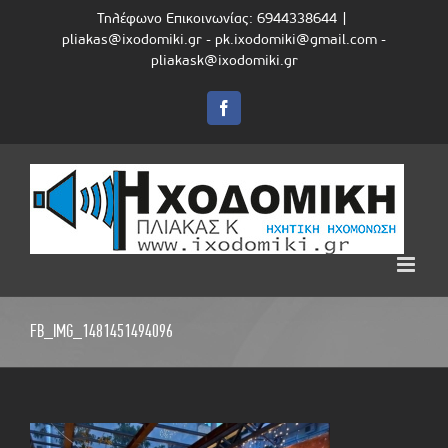
Skip
Τηλέφωνο Επικοινωνίας: 6944338644
|
to
pliakas@ixodomiki.gr - pk.ixodomiki@gmail.com -
content
pliakask@ixodomiki.gr
Facebook
FB_IMG_1481451494096