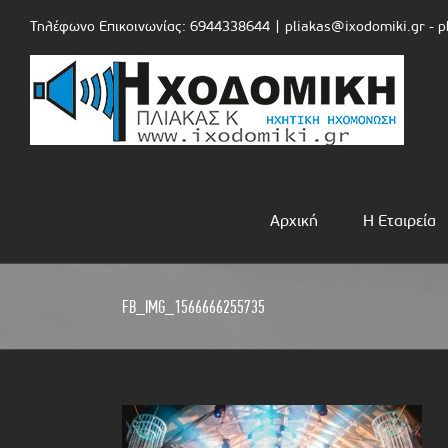
Skip
Τηλέφωνο Επικοινωνίας: 6944338644
|
pliakas@ixodomiki.gr - 
to
content
Αρχική
Η Εταιρεία
FB_IMG_1566666255735