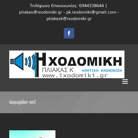
Skip
Τηλέφωνο Επικοινωνίας: 6944338644
|
to
pliakas@ixodomiki.gr - pk.ixodomiki@gmail.com -
content
pliakask@ixodomiki.gr
Facebook
ixopagides-sml