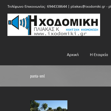
Skip
Τηλέφωνο Επικοινωνίας: 6944338644
|
pliakas@ixodomiki.gr - 
to
content
Αρχική
Η Εταιρεία
punta-sml