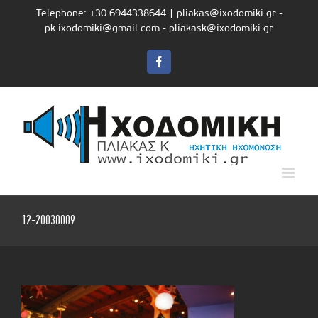
Skip
Telephone: +30 6944338644
|
pliakas@ixodomiki.gr -
to
pk.ixodomiki@gmail.com - pliakask@ixodomiki.gr
content
Facebook
12-20030009